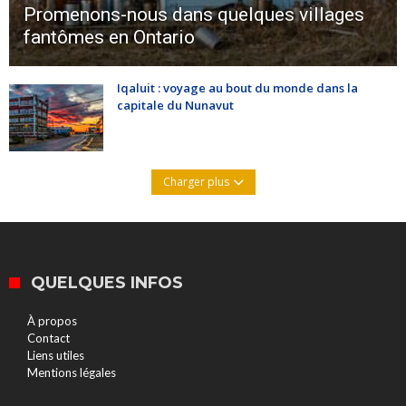
Promenons-nous dans quelques villages
fantômes en Ontario
Iqaluit : voyage au bout du monde dans la
capitale du Nunavut
Charger plus
QUELQUES INFOS
À propos
Contact
Liens utiles
Mentions légales