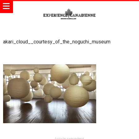
akari_cloud__courtesy_of_the_noguchi_museum
Article précédent