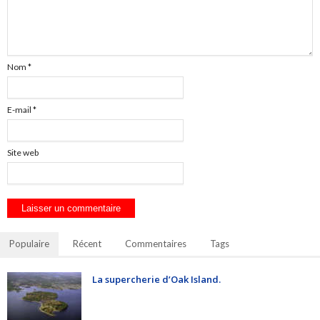
Nom
*
E-mail
*
Site web
Populaire
Récent
Commentaires
Tags
La supercherie d’Oak Island.