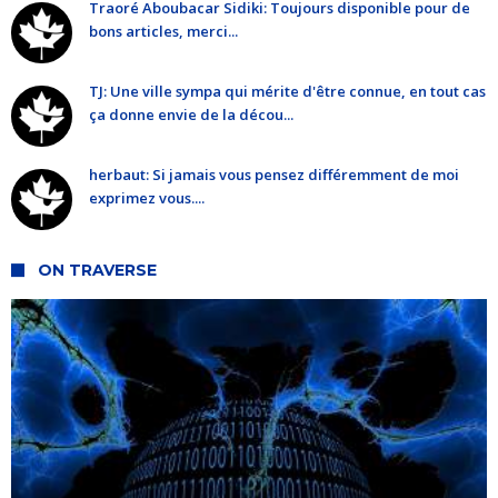
Traoré Aboubacar Sidiki: Toujours disponible pour de
bons articles, merci...
TJ: Une ville sympa qui mérite d'être connue, en tout cas
ça donne envie de la décou...
herbaut: Si jamais vous pensez différemment de moi
exprimez vous....
ON TRAVERSE