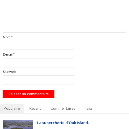
Nom
*
E-mail
*
Site web
Populaire
Récent
Commentaires
Tags
La supercherie d’Oak Island.