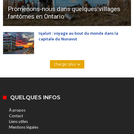
Promenons-nous dans quelques villages
fantômes en Ontario
Iqaluit : voyage au bout du monde dans la
capitale du Nunavut
Charger plus
QUELQUES INFOS
À propos
Contact
Liens utiles
Mentions légales