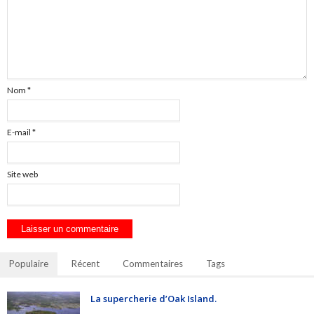
Nom
*
E-mail
*
Site web
Populaire
Récent
Commentaires
Tags
La supercherie d’Oak Island.