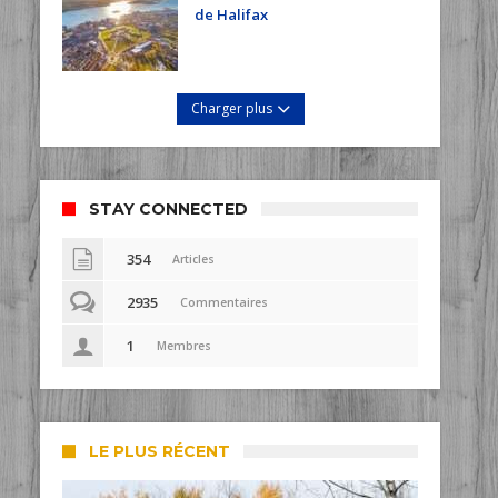
de Halifax
Charger plus
STAY CONNECTED
354
Articles
2935
Commentaires
1
Membres
LE PLUS RÉCENT