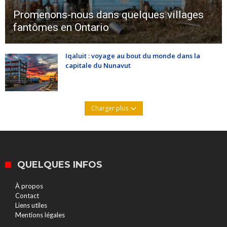
Promenons-nous dans quelques villages
fantômes en Ontario
Iqaluit : voyage au bout du monde dans la
capitale du Nunavut
Charger plus
QUELQUES INFOS
À propos
Contact
Liens utiles
Mentions légales