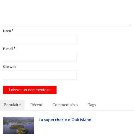
Nom
*
E-mail
*
Site web
Populaire
Récent
Commentaires
Tags
La supercherie d’Oak Island.