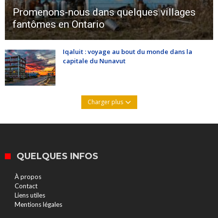
Promenons-nous dans quelques villages
fantômes en Ontario
Iqaluit : voyage au bout du monde dans la
capitale du Nunavut
Charger plus
QUELQUES INFOS
À propos
Contact
Liens utiles
Mentions légales