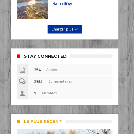
de Halifax
Charger plus
STAY CONNECTED
354
Articles
2935
Commentaires
1
Membres
LE PLUS RÉCENT