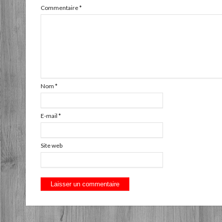
Commentaire
*
Nom
*
E-mail
*
Site web