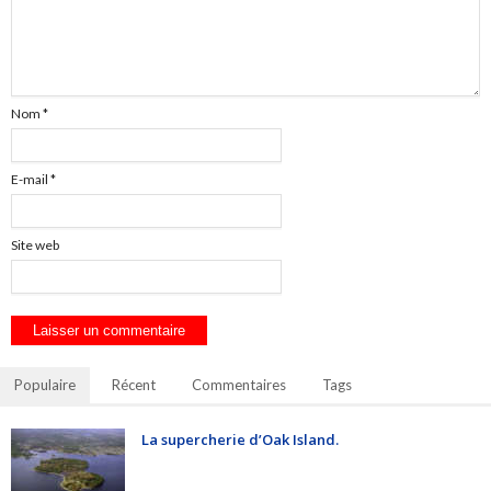
Nom
*
E-mail
*
Site web
Populaire
Récent
Commentaires
Tags
La supercherie d’Oak Island.