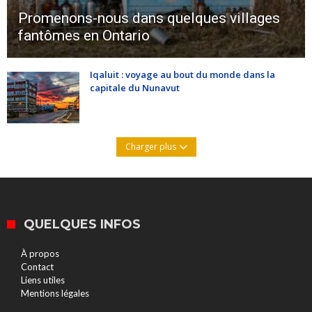
Promenons-nous dans quelques villages
fantômes en Ontario
Iqaluit : voyage au bout du monde dans la
capitale du Nunavut
Charger plus
QUELQUES INFOS
À propos
Contact
Liens utiles
Mentions légales