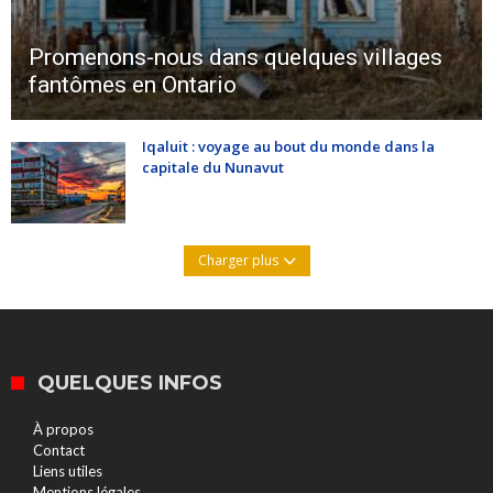
Promenons-nous dans quelques villages
fantômes en Ontario
Iqaluit : voyage au bout du monde dans la
capitale du Nunavut
Charger plus
QUELQUES INFOS
À propos
Contact
Liens utiles
Mentions légales