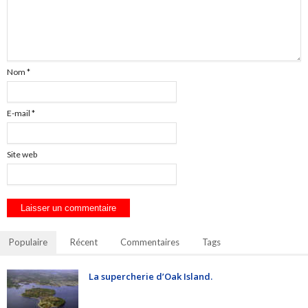
Nom
*
E-mail
*
Site web
Populaire
Récent
Commentaires
Tags
La supercherie d’Oak Island.