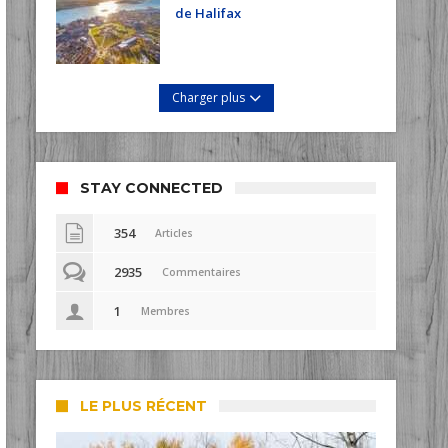
de Halifax
Charger plus
STAY CONNECTED
354
Articles
2935
Commentaires
1
Membres
LE PLUS RÉCENT