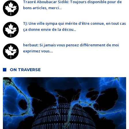
Traoré Aboubacar Sidiki: Toujours disponible pour de
bons articles, merci...
TJ: Une ville sympa qui mérite d'être connue, en tout cas
ça donne envie de la décou...
herbaut: Si jamais vous pensez différemment de moi
exprimez vous....
ON TRAVERSE