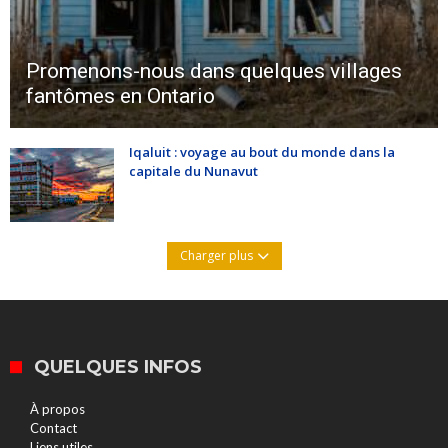
Promenons-nous dans quelques villages
fantômes en Ontario
Iqaluit : voyage au bout du monde dans la
capitale du Nunavut
Charger plus
QUELQUES INFOS
À propos
Contact
Liens utiles