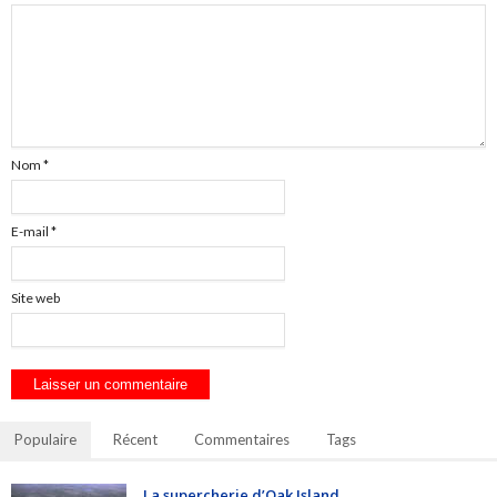
Nom
*
E-mail
*
Site web
Populaire
Récent
Commentaires
Tags
La supercherie d’Oak Island.