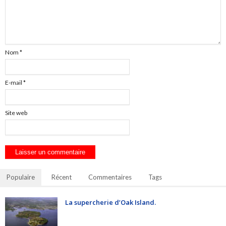
Nom
*
E-mail
*
Site web
Populaire
Récent
Commentaires
Tags
La supercherie d’Oak Island.