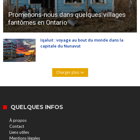
Promenons-nous dans quelques villages
fantômes en Ontario
Iqaluit : voyage au bout du monde dans la
capitale du Nunavut
Charger plus
QUELQUES INFOS
À propos
Contact
Liens utiles
Mentions légales