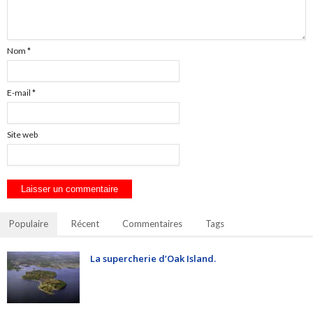
Nom
*
E-mail
*
Site web
Populaire
Récent
Commentaires
Tags
La supercherie d’Oak Island.