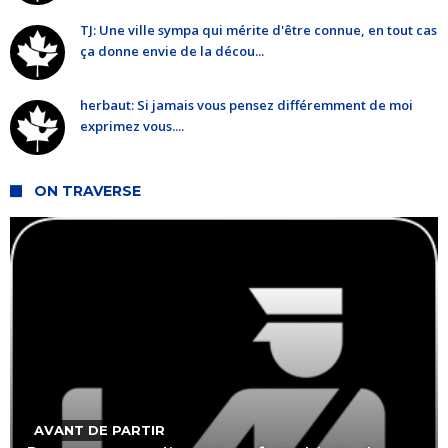
TJ: Une ville sympa qui mérite d'être connue, en tout cas
ça donne envie de la décou...
herbaut: Si jamais vous pensez différemment de moi
exprimez vous....
ON TRAVERSE
AVANT DE PARTIR