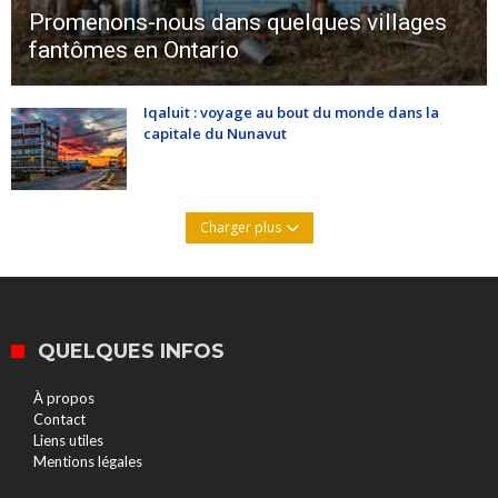
Promenons-nous dans quelques villages
fantômes en Ontario
Iqaluit : voyage au bout du monde dans la
capitale du Nunavut
Charger plus
QUELQUES INFOS
À propos
Contact
Liens utiles
Mentions légales