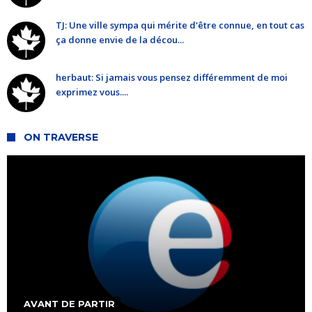
TJ: Une ville sympa qui mérite d'être connue, en tout cas
ça donne envie de la décou...
herbaut: Si jamais vous pensez différemment de moi
exprimez vous....
ON TRAVERSE
AVANT DE PARTIR