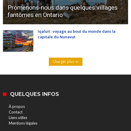
Promenons-nous dans quelques villages
fantômes en Ontario
Iqaluit : voyage au bout du monde dans la
capitale du Nunavut
Charger plus
QUELQUES INFOS
À propos
Contact
Liens utiles
Mentions légales