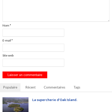
Nom
*
E-mail
*
Site web
Populaire
Récent
Commentaires
Tags
La supercherie d’Oak Island.