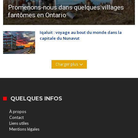
Promenons-nous dans quelques villages
fantômes en Ontario
Iqaluit : voyage au bout du monde dans la
capitale du Nunavut
Charger plus
QUELQUES INFOS
À propos
Contact
Liens utiles
Mentions légales