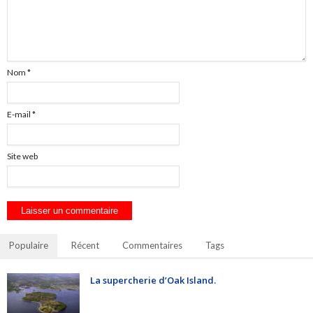
Nom
*
E-mail
*
Site web
Populaire
Récent
Commentaires
Tags
La supercherie d’Oak Island.