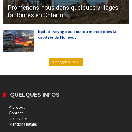
Promenons-nous dans quelques villages
fantômes en Ontario
Iqaluit : voyage au bout du monde dans la
capitale du Nunavut
Charger plus
QUELQUES INFOS
À propos
Contact
Liens utiles
Mentions légales