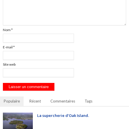
Nom
*
E-mail
*
Site web
Populaire
Récent
Commentaires
Tags
La supercherie d’Oak Island.