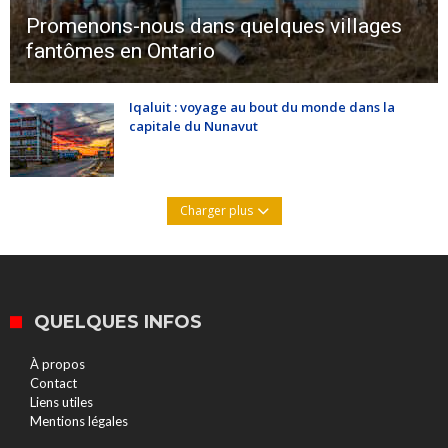
Promenons-nous dans quelques villages
fantômes en Ontario
Iqaluit : voyage au bout du monde dans la
capitale du Nunavut
Charger plus
QUELQUES INFOS
À propos
Contact
Liens utiles
Mentions légales