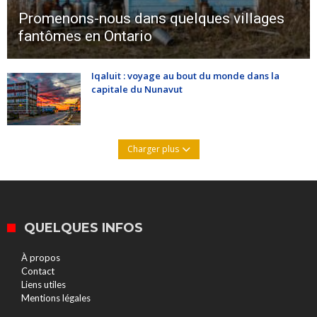
Promenons-nous dans quelques villages
fantômes en Ontario
Iqaluit : voyage au bout du monde dans la
capitale du Nunavut
Charger plus
QUELQUES INFOS
À propos
Contact
Liens utiles
Mentions légales