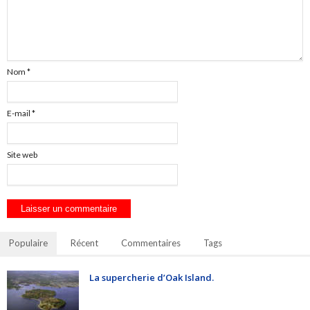
Nom
*
E-mail
*
Site web
Populaire
Récent
Commentaires
Tags
La supercherie d’Oak Island.