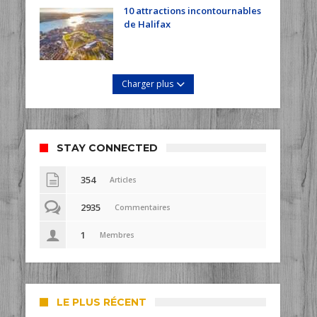
10 attractions incontournables
de Halifax
Charger plus
STAY CONNECTED
354
Articles
2935
Commentaires
1
Membres
LE PLUS RÉCENT