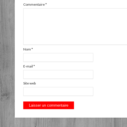
Commentaire
*
Nom
*
E-mail
*
Site web