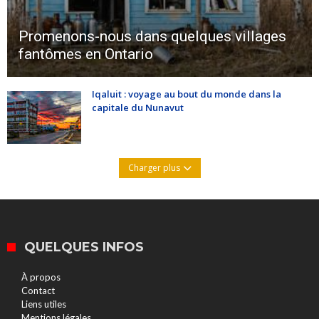
Promenons-nous dans quelques villages
fantômes en Ontario
Iqaluit : voyage au bout du monde dans la
capitale du Nunavut
Charger plus
QUELQUES INFOS
À propos
Contact
Liens utiles
Mentions légales