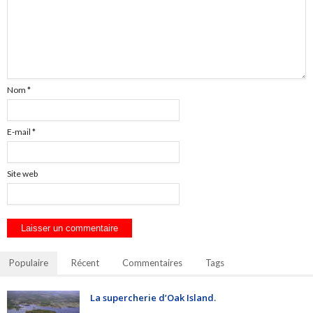
Nom
*
E-mail
*
Site web
Populaire
Récent
Commentaires
Tags
La supercherie d’Oak Island.