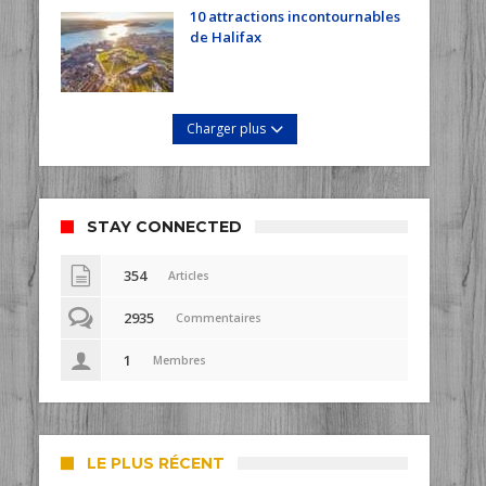
10 attractions incontournables
de Halifax
Charger plus
STAY CONNECTED
354
Articles
2935
Commentaires
1
Membres
LE PLUS RÉCENT