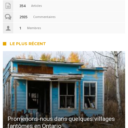
354
Articles
2935
Commentaires
1
Membres
LE PLUS RÉCENT
Promenons-nous dans quelques villages
fantômes en Ontario