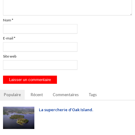
Nom
*
E-mail
*
Site web
Populaire
Récent
Commentaires
Tags
La supercherie d’Oak Island.