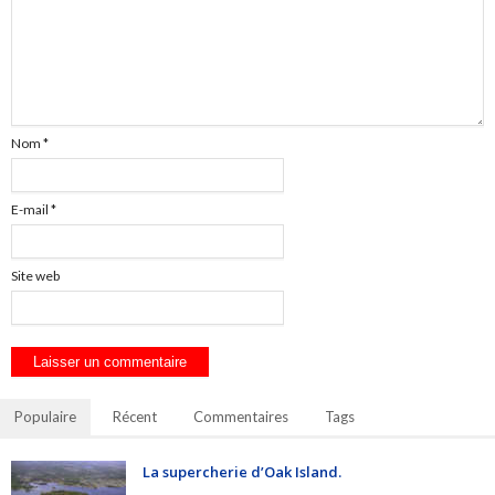
Nom
*
E-mail
*
Site web
Populaire
Récent
Commentaires
Tags
La supercherie d’Oak Island.