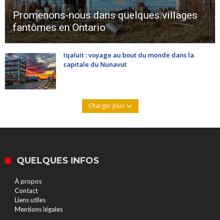
Promenons-nous dans quelques villages
fantômes en Ontario
Iqaluit : voyage au bout du monde dans la
capitale du Nunavut
Charger plus
QUELQUES INFOS
À propos
Contact
Liens utiles
Mentions légales