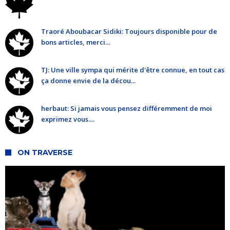
Traoré Aboubacar Sidiki: Toujours disponible pour de
bons articles, merci...
TJ: Une ville sympa qui mérite d'être connue, en tout cas
ça donne envie de la décou...
herbaut: Si jamais vous pensez différemment de moi
exprimez vous....
ON TRAVERSE