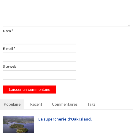
Nom
*
E-mail
*
Site web
Populaire
Récent
Commentaires
Tags
La supercherie d’Oak Island.