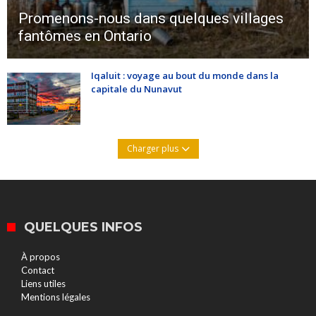
Promenons-nous dans quelques villages
fantômes en Ontario
Iqaluit : voyage au bout du monde dans la
capitale du Nunavut
Charger plus
QUELQUES INFOS
À propos
Contact
Liens utiles
Mentions légales