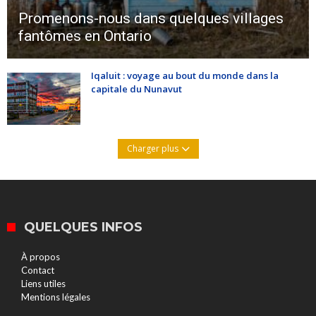
Promenons-nous dans quelques villages
fantômes en Ontario
Iqaluit : voyage au bout du monde dans la
capitale du Nunavut
Charger plus
QUELQUES INFOS
À propos
Contact
Liens utiles
Mentions légales