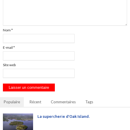
Nom
*
E-mail
*
Site web
Populaire
Récent
Commentaires
Tags
La supercherie d’Oak Island.