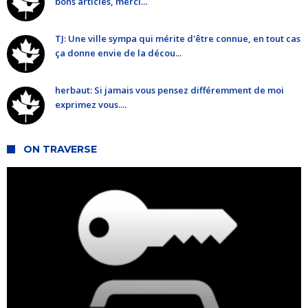
bons articles, merci...
TJ: Une ville sympa qui mérite d'être connue, en tout cas
ça donne envie de la décou...
herbaut: Si jamais vous pensez différemment de moi
exprimez vous....
ON TRAVERSE