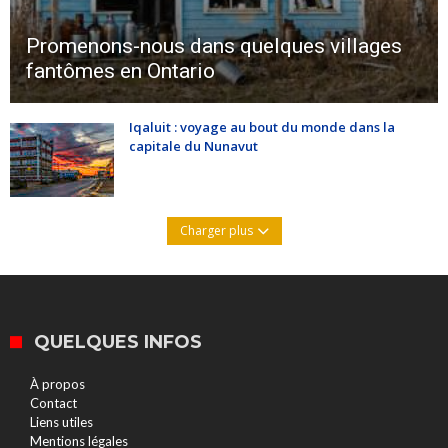
Promenons-nous dans quelques villages
fantômes en Ontario
Iqaluit : voyage au bout du monde dans la
capitale du Nunavut
Charger plus
QUELQUES INFOS
À propos
Contact
Liens utiles
Mentions légales