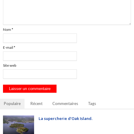
Nom
*
E-mail
*
Site web
Populaire
Récent
Commentaires
Tags
La supercherie d’Oak Island.