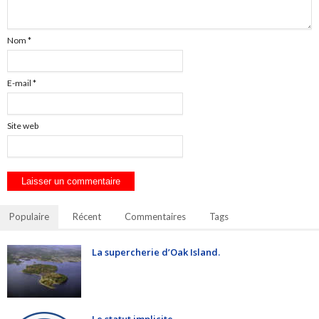
Nom
*
E-mail
*
Site web
Populaire
Récent
Commentaires
Tags
La supercherie d’Oak Island.