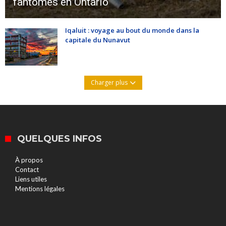
fantômes en Ontario
Iqaluit : voyage au bout du monde dans la
capitale du Nunavut
Charger plus
QUELQUES INFOS
À propos
Contact
Liens utiles
Mentions légales