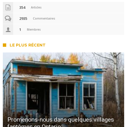
354
Articles
2935
Commentaires
1
Membres
LE PLUS RÉCENT
Promenons-nous dans quelques villages
fantômes en Ontario