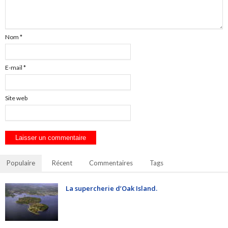
Nom
*
E-mail
*
Site web
Populaire
Récent
Commentaires
Tags
La supercherie d’Oak Island.