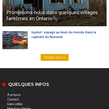
Promenons-nous dans quelques villages
fantômes en Ontario
Iqaluit : voyage au bout du monde dans la
capitale du Nunavut
Charger plus
QUELQUES INFOS
À propos
Contact
Liens utiles
Mentions légales