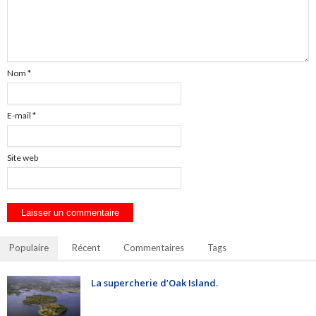
Nom
*
E-mail
*
Site web
Populaire
Récent
Commentaires
Tags
La supercherie d’Oak Island.