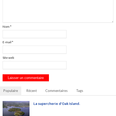
Nom
*
E-mail
*
Site web
Populaire
Récent
Commentaires
Tags
La supercherie d’Oak Island.