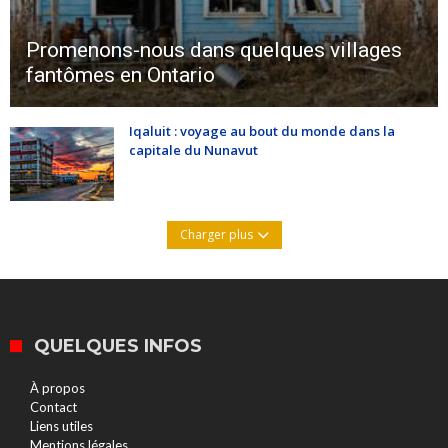
Promenons-nous dans quelques villages
fantômes en Ontario
Iqaluit : voyage au bout du monde dans la
capitale du Nunavut
Charger plus
QUELQUES INFOS
À propos
Contact
Liens utiles
Mentions légales