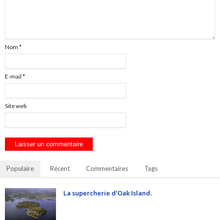
Nom
*
E-mail
*
Site web
Populaire
Récent
Commentaires
Tags
La supercherie d’Oak Island.