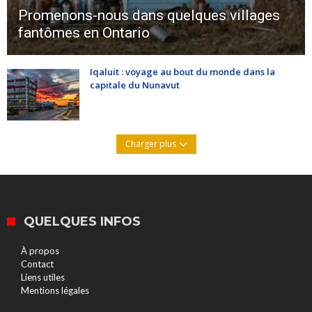
Promenons-nous dans quelques villages
fantômes en Ontario
Iqaluit : voyage au bout du monde dans la
capitale du Nunavut
Charger plus
QUELQUES INFOS
À propos
Contact
Liens utiles
Mentions légales