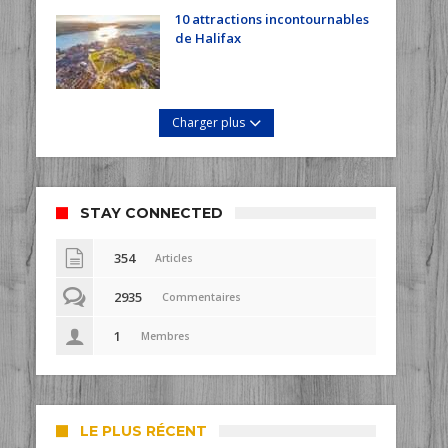
10 attractions incontournables
de Halifax
Charger plus
STAY CONNECTED
354
Articles
2935
Commentaires
1
Membres
LE PLUS RÉCENT