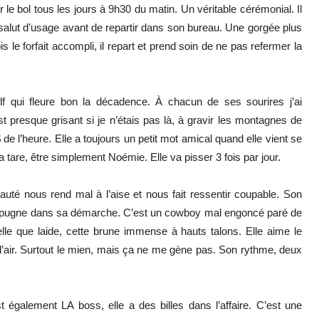
 le bol tous les jours à 9h30 du matin. Un véritable cérémonial. Il
 salut d’usage avant de repartir dans son bureau. Une gorgée plus
s le forfait accompli, il repart et prend soin de ne pas refermer la
lf qui fleure bon la décadence. À chacun de ses sourires j’ai
est presque grisant si je n’étais pas là, à gravir les montagnes de
 l’heure. Elle a toujours un petit mot amical quand elle vient se
a tare, être simplement Noémie. Elle va pisser 3 fois par jour.
eauté nous rend mal à l’aise et nous fait ressentir coupable. Son
 répugne dans sa démarche. C’est un cowboy mal engoncé paré de
lle que laide, cette brune immense à hauts talons. Elle aime le
 l’air. Surtout le mien, mais ça ne me gène pas. Son rythme, deux
 également LA boss, elle a des billes dans l’affaire. C’est une