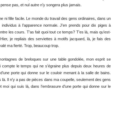
pense pas, et nul autre n’y songera plus jamais.
ni fille facile. Le monde du travail des gens ordinaires, dans un
 individus à l’apparence normale. J’en prends pour dix piges à
 entre les cours. T’as fait quoi tout ce temps? T’es là, mais qu’est-
er, je repliais des serviettes à motifs jacquard, là, je fais des
valé ma fierté. Trop, beaucoup trop.
 montagnes de breloques sur une table gondolée, mon esprit se
 qui compte le temps qui ne s’égraine plus depuis deux heures de
 d’une porte qui donne sur le couloir menant à la salle de bains.
pas là. Il n’y a pas de pièces dans ma coupelle, seulement des gens
t moi qui suis là, dans l’embrasure d’une porte qui donne sur le