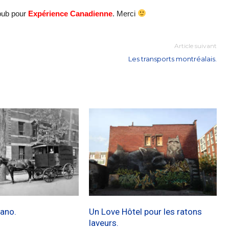
pub pour
Expérience Canadienne
. Merci
Article suivant
Les transports montréalais.
ano.
Un Love Hôtel pour les ratons
laveurs.