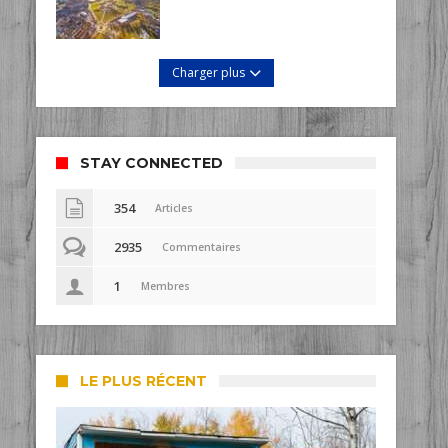
Charger plus
STAY CONNECTED
354
Articles
2935
Commentaires
1
Membres
LE PLUS RÉCENT