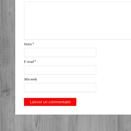
Nom
*
E-mail
*
Site web