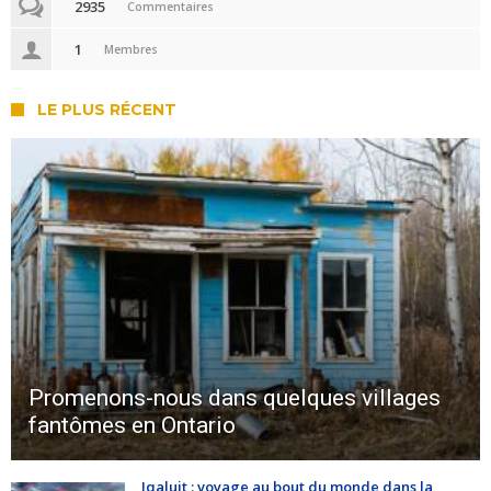
2935
Commentaires
1
Membres
LE PLUS RÉCENT
Promenons-nous dans quelques villages
fantômes en Ontario
Iqaluit : voyage au bout du monde dans la