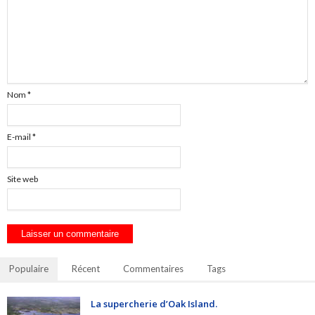
Nom
*
E-mail
*
Site web
Populaire
Récent
Commentaires
Tags
La supercherie d’Oak Island.