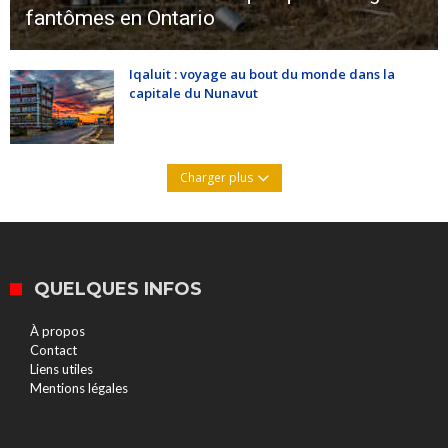
fantômes en Ontario
Iqaluit : voyage au bout du monde dans la
capitale du Nunavut
Charger plus
QUELQUES INFOS
À propos
Contact
Liens utiles
Mentions légales