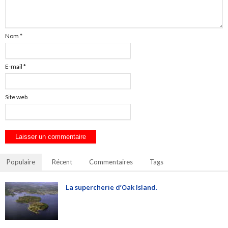
Nom
*
E-mail
*
Site web
Populaire
Récent
Commentaires
Tags
La supercherie d’Oak Island.