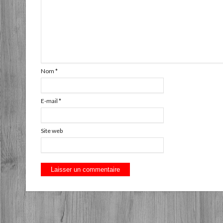
Nom
*
E-mail
*
Site web