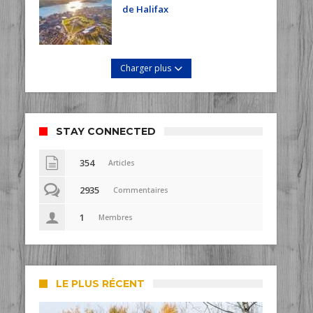
de Halifax
Charger plus
STAY CONNECTED
354
Articles
2935
Commentaires
1
Membres
LE PLUS RÉCENT