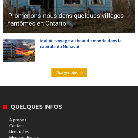
Promenons-nous dans quelques villages
fantômes en Ontario
Iqaluit : voyage au bout du monde dans la
capitale du Nunavut
Charger plus
QUELQUES INFOS
À propos
Contact
Liens utiles
Mentions légales