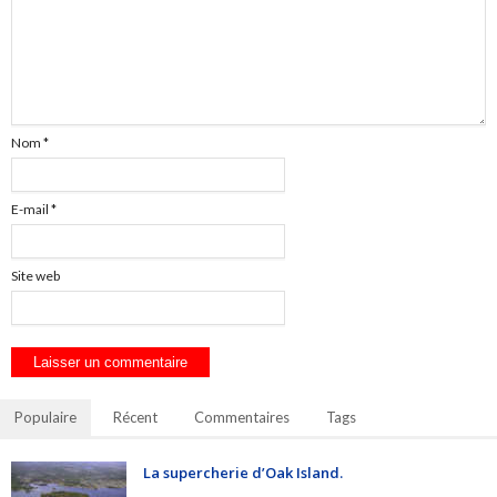
Nom
*
E-mail
*
Site web
Populaire
Récent
Commentaires
Tags
La supercherie d’Oak Island.