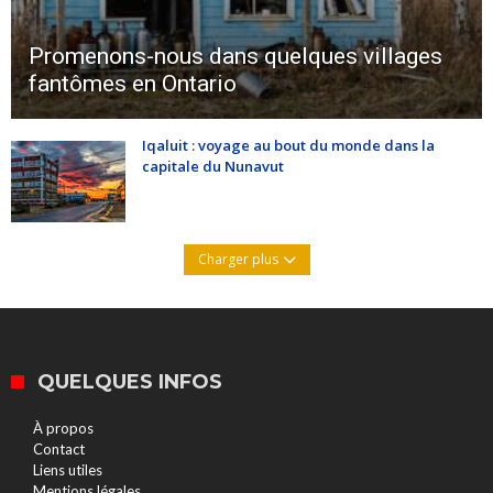
Promenons-nous dans quelques villages
fantômes en Ontario
Iqaluit : voyage au bout du monde dans la
capitale du Nunavut
Charger plus
QUELQUES INFOS
À propos
Contact
Liens utiles
Mentions légales