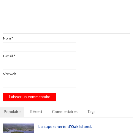
Nom
*
E-mail
*
Site web
Populaire
Récent
Commentaires
Tags
La supercherie d’Oak Island.