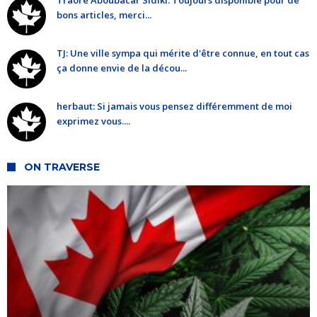
Traoré Aboubacar Sidiki: Toujours disponible pour de
bons articles, merci...
TJ: Une ville sympa qui mérite d'être connue, en tout cas
ça donne envie de la décou...
herbaut: Si jamais vous pensez différemment de moi
exprimez vous....
ON TRAVERSE