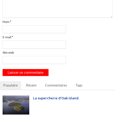
Nom
*
E-mail
*
Site web
Populaire
Récent
Commentaires
Tags
La supercherie d’Oak Island.