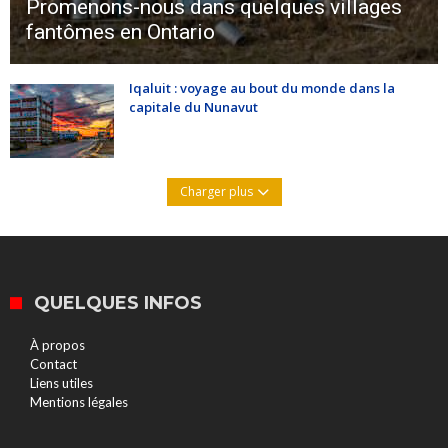
Promenons-nous dans quelques villages
fantômes en Ontario
Iqaluit : voyage au bout du monde dans la
capitale du Nunavut
Charger plus
QUELQUES INFOS
À propos
Contact
Liens utiles
Mentions légales