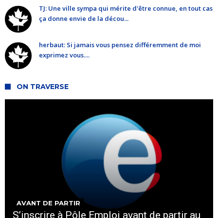
TJ: Une ville sympa qui mérite d'être connue, en tout cas
ça donne envie de la décou...
herbaut: Si jamais vous pensez différemment de moi
exprimez vous....
ON TRAVERSE
AVANT DE PARTIR
S’inscrire à Pôle Emploi avant de partir au