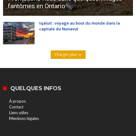
fantômes en Ontario
Iqaluit : voyage au bout du monde dans la
capitale du Nunavut
Charger plus
QUELQUES INFOS
À propos
Contact
Liens utiles
Mentions légales