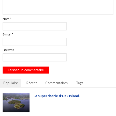
Nom
*
E-mail
*
Site web
Populaire
Récent
Commentaires
Tags
La supercherie d’Oak Island.