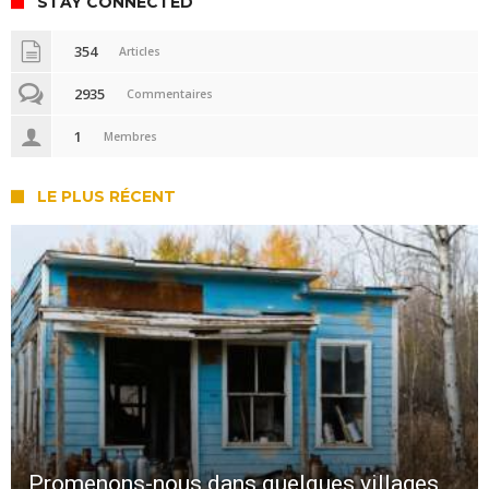
STAY CONNECTED
354
Articles
2935
Commentaires
1
Membres
LE PLUS RÉCENT
Promenons-nous dans quelques villages