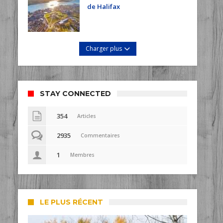
de Halifax
Charger plus
STAY CONNECTED
354
Articles
2935
Commentaires
1
Membres
LE PLUS RÉCENT