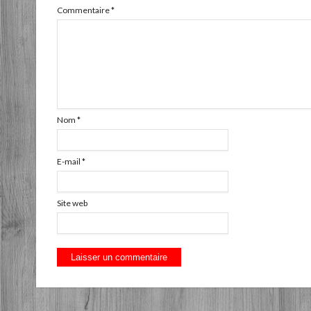
Commentaire
*
Nom
*
E-mail
*
Site web