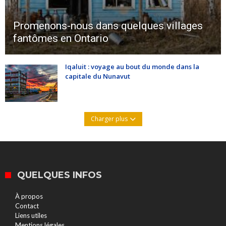
Promenons-nous dans quelques villages
fantômes en Ontario
Iqaluit : voyage au bout du monde dans la
capitale du Nunavut
Charger plus
QUELQUES INFOS
À propos
Contact
Liens utiles
Mentions légales