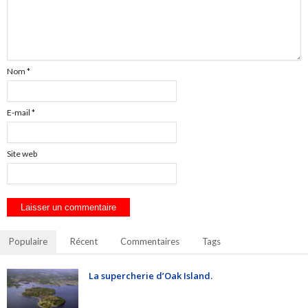
Nom
*
E-mail
*
Site web
Populaire
Récent
Commentaires
Tags
La supercherie d’Oak Island.