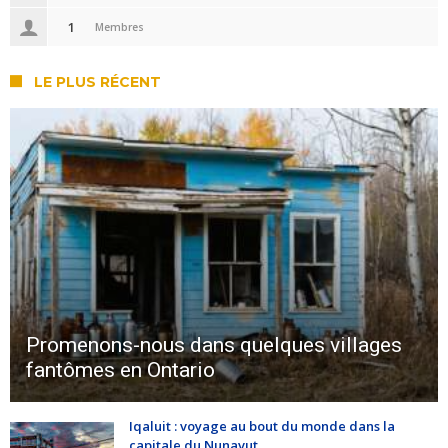
1
Membres
LE PLUS RÉCENT
Promenons-nous dans quelques villages
fantômes en Ontario
Iqaluit : voyage au bout du monde dans la
capitale du Nunavut