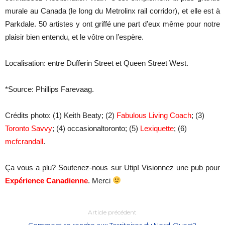
murale au Canada (le long du
Metrolinx rail corridor)
, et elle est à
Parkdale. 50 artistes y ont griffé une part d’eux même pour notre
plaisir bien entendu, et le vôtre on l’espère.
Localisation: entre Dufferin Street et Queen Street West.
*Source: Phillips Farevaag.
Crédits photo: (1)
Keith Beaty
; (2)
Fabulous Living Coach
; (3)
Toronto Savvy
; (4) occasionaltoronto; (5)
Lexiquette
; (6)
mcfcrandall
.
Ça vous a plu? Soutenez-nous sur Utip! Visionnez une pub pour
Expérience Canadienne
. Merci
Article précédent
Comment se rendre aux Territoires du Nord-Ouest?