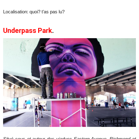
Localisation: quoi? t’as pas lu?
Underpass Park
.
Situé sous et autour des viaducs
Eastern Avenue, Richmond et