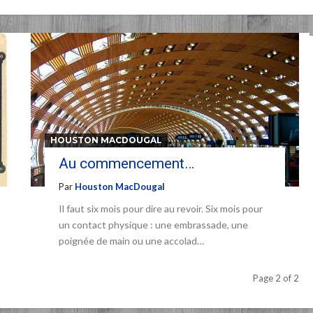
HOUSTON MACDOUGAL
Au commencement…
Par
Houston MacDougal
Il faut six mois pour dire au revoir. Six mois pour
un contact physique : une embrassade, une
poignée de main ou une accolad…
Page 2 of 2