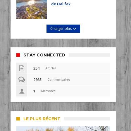
de Halifax
Charger plus
STAY CONNECTED
354
Articles
2935
Commentaires
1
Membres
LE PLUS RÉCENT