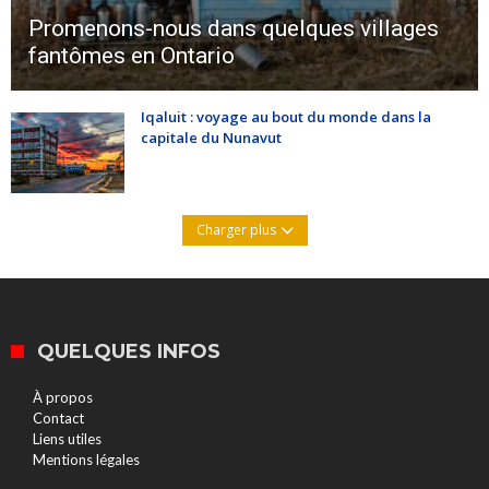
Promenons-nous dans quelques villages
fantômes en Ontario
Iqaluit : voyage au bout du monde dans la
capitale du Nunavut
Charger plus
QUELQUES INFOS
À propos
Contact
Liens utiles
Mentions légales