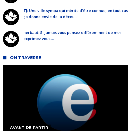
TJ: Une ville sympa qui mérite d'être connue, en tout cas
ça donne envie de la décou...
herbaut: Si jamais vous pensez différemment de moi
exprimez vous....
ON TRAVERSE
AVANT DE PARTIR