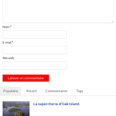
Nom
*
E-mail
*
Site web
Populaire
Récent
Commentaires
Tags
La supercherie d’Oak Island.