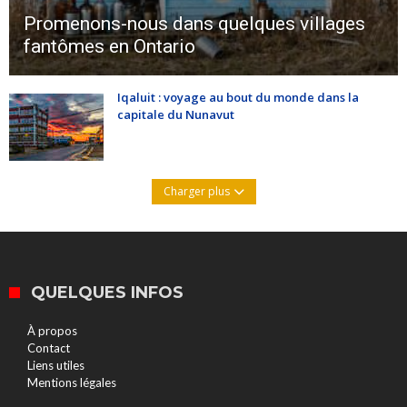
Promenons-nous dans quelques villages
fantômes en Ontario
Iqaluit : voyage au bout du monde dans la
capitale du Nunavut
Charger plus
QUELQUES INFOS
À propos
Contact
Liens utiles
Mentions légales