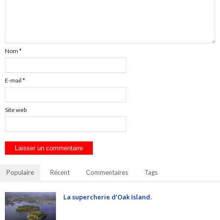
Nom
*
E-mail
*
Site web
Populaire
Récent
Commentaires
Tags
La supercherie d’Oak Island.